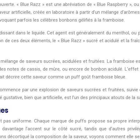
uverte. « Blue Razz » est une abréviation de « Blue Raspberry », ou
saveur artificielle, créée en laboratoire à partir d’un mélange d’arôm
quant parfois les célèbres bonbons gélifiés à la framboise.
roidissant dans le liquide. Cet agent est généralement du menthol, 
 de ces deux éléments, le « Blue Razz » sucré et acidulé et la fraî
 un mélange de saveurs sucrées, acidulées et fruitées. La framboise
 des notes de cassis, de mûre, ou encore de bonbon acidulé. L’effet 
rrait décrire cette saveur comme un puff goût framboise bleue.
mence par une explosion de saveurs sucrées et fruitées, suivie d’un
ustative, bien que artificielle, est l’un des principaux atouts de la s
ues
est pas uniforme. Chaque marque de puffs propose sa propre interpr
avantage l’accent sur le côté sucré, tandis que d’autres privilégie
ns décortiqué la composition de la saveur, voyons comment elle se 