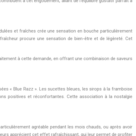
tribuent à cet engouement, allant de l’équilibre gustatif parfait à
cidulées et fraîches crée une sensation en bouche particulièrement
a fraîcheur procure une sensation de bien-être et de légèreté. Cet
rfaitement à cette demande, en offrant une combinaison de saveurs
es « Blue Razz ». Les sucettes bleues, les sirops à la framboise
ns positives et réconfortantes. Cette association à la nostalgie
t particulièrement agréable pendant les mois chauds, ou après avoir
urs apprécient cet effet rafraîchissant, qui leur permet de profiter