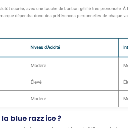
lutôt sucrée, avec une touche de bonbon gélifié très prononcée. À l’
a marque dépendra donc des préférences personnelles de chaque vapo
Niveau d’Acidité
In
Modéré
M
Élevé
Él
Modéré
M
a blue razz ice ?