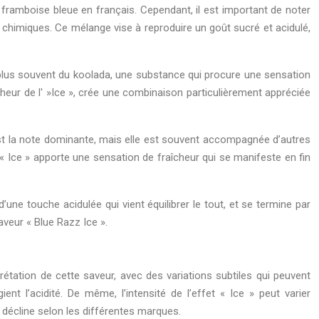
 framboise bleue en français. Cependant, il est important de noter
es chimiques. Ce mélange vise à reproduire un goût sucré et acidulé,
ou plus souvent du koolada, une substance qui procure une sensation
cheur de l' »Ice », crée une combinaison particulièrement appréciée
 est la note dominante, mais elle est souvent accompagnée d’autres
« Ice » apporte une sensation de fraîcheur qui se manifeste en fin
e touche acidulée qui vient équilibrer le tout, et se termine par
aveur « Blue Razz Ice ».
étation de cette saveur, avec des variations subtiles qui peuvent
nt l’acidité. De même, l’intensité de l’effet « Ice » peut varier
décline selon les différentes marques.