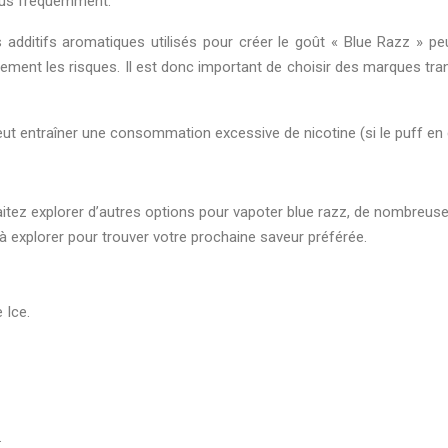
plus fréquemment.
es additifs aromatiques utilisés pour créer le goût « Blue Razz » p
ment les risques. Il est donc important de choisir des marques tran
eut entraîner une consommation excessive de nicotine (si le puff en
itez explorer d’autres options pour vapoter blue razz, de nombreuse
s à explorer pour trouver votre prochaine saveur préférée.
 Ice.
.