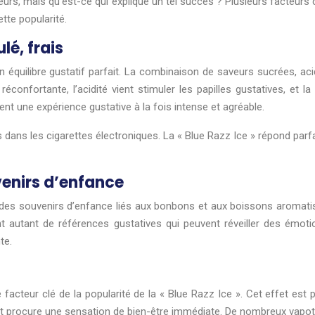
s, mais qu’est-ce qui explique un tel succès ? Plusieurs facteurs con
tte popularité.
lé, frais
n équilibre gustatif parfait. La combinaison de saveurs sucrées, a
confortante, l’acidité vient stimuler les papilles gustatives, et l
ent une expérience gustative à la fois intense et agréable.
s dans les cigarettes électroniques. La « Blue Razz Ice » répond pa
venirs d’enfance
des souvenirs d’enfance liés aux bonbons et aux boissons aromatisé
autant de références gustatives qui peuvent réveiller des émotio
te.
e facteur clé de la popularité de la « Blue Razz Ice ». Cet effet es
 et procure une sensation de bien-être immédiate. De nombreux vapote