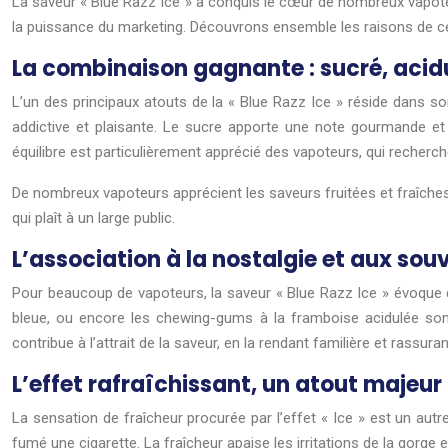
La saveur « Blue Razz Ice » a conquis le cœur de nombreux vapoteur
la puissance du marketing. Découvrons ensemble les raisons de ce
La combinaison gagnante : sucré, acidu
L’un des principaux atouts de la « Blue Razz Ice » réside dans so
addictive et plaisante. Le sucre apporte une note gourmande et ré
équilibre est particulièrement apprécié des vapoteurs, qui recherch
De nombreux vapoteurs apprécient les saveurs fruitées et fraîche
qui plaît à un large public.
L’association à la nostalgie et aux sou
Pour beaucoup de vapoteurs, la saveur « Blue Razz Ice » évoque 
bleue, ou encore les chewing-gums à la framboise acidulée sont 
contribue à l’attrait de la saveur, en la rendant familière et rassuran
L’effet rafraîchissant, un atout majeur
La sensation de fraîcheur procurée par l’effet « Ice » est un autr
fumé une cigarette. La fraîcheur apaise les irritations de la gorge