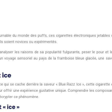
urnable du monde des puffs, ces cigarettes électroniques jetables
’ils soient novices ou expérimentés.
nalyser les raisons de sa popularité fulgurante, peser le pour et 
n voyage sensoriel au pays de la framboise bleue glacée, une saveu
 ice
 qui se cache derrière la saveur « Blue Razz Ice », cette cigarette e
 offrir une expérience gustative unique. Comprendre les composant
 décrypter ce phénomène.
 « ice »