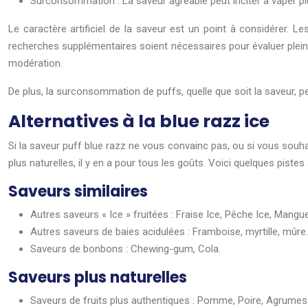
Surconsommation : La saveur agréable peut inciter à vaper 
Le caractère artificiel de la saveur est un point à considérer. L
recherches supplémentaires soient nécessaires pour évaluer pleine
modération.
De plus, la surconsommation de puffs, quelle que soit la saveur, p
Alternatives à la blue razz ice
Si la saveur puff blue razz ne vous convainc pas, ou si vous souha
plus naturelles, il y en a pour tous les goûts. Voici quelques piste
Saveurs similaires
Autres saveurs « Ice » fruitées : Fraise Ice, Pêche Ice, Mangue
Autres saveurs de baies acidulées : Framboise, myrtille, mûre.
Saveurs de bonbons : Chewing-gum, Cola.
Saveurs plus naturelles
Saveurs de fruits plus authentiques : Pomme, Poire, Agrumes