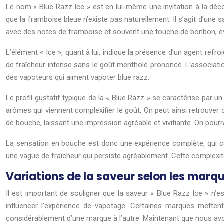
Le nom « Blue Razz Ice » est en lui-même une invitation à la déco
que la framboise bleue n’existe pas naturellement. Il s’agit d’une 
avec des notes de framboise et souvent une touche de bonbon, évo
L’élément « Ice », quant à lui, indique la présence d’un agent ref
de fraîcheur intense sans le goût mentholé prononcé. L’association
des vapoteurs qui aiment vapoter blue razz.
Le profil gustatif typique de la « Blue Razz » se caractérise par
arômes qui viennent complexifier le goût. On peut ainsi retrouver
de bouche, laissant une impression agréable et vivifiante. On pou
La sensation en bouche est donc une expérience complète, qui com
une vague de fraîcheur qui persiste agréablement. Cette complexité g
Variations de la saveur selon les marq
Il est important de souligner que la saveur « Blue Razz Ice » n’
influencer l’expérience de vapotage. Certaines marques mettent d
considérablement d’une marque à l’autre. Maintenant que nous avo