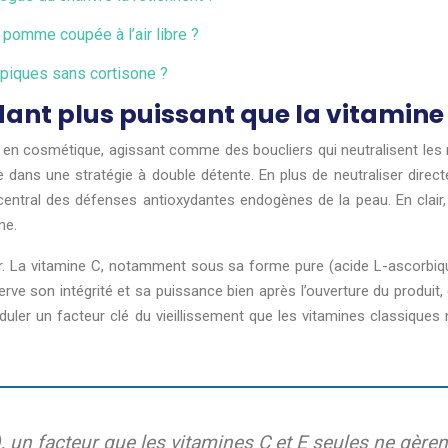
 pomme coupée à l’air libre ?
piques sans cortisone ?
dant plus puissant que la vitamine 
e en cosmétique, agissant comme des boucliers qui neutralisent les ra
ide dans une stratégie à double détente. En plus de neutraliser di
entral des défenses antioxydantes endogènes de la peau. En clair, 
me.
. La vitamine C, notamment sous sa forme pure (acide L-ascorbique
onserve son intégrité et sa puissance bien après l’ouverture du produi
uler un facteur clé du vieillissement que les vitamines classiques 
un facteur que les vitamines C et E seules ne gèren