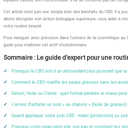
équilibre naturel, son homéostasie. Il ne se contente pas de corr
Cet article n’est pas une simple liste des bienfaits du CBD. Il a
allons décrypter son action biologique supérieure, vous aider à cho
votre routine beauté.
Pour naviguer avec précision dans l’univers de la cosmétique au C
guide pour maîtriser cet actif révolutionnaire.
Sommaire : Le guide d’expert pour une rout
Pourquoi le CBD est-il un antioxydant plus puissant que la
Comment le CBD matifie les peaux grasses sans les assé
Sérum, Huile ou Crème : quel format pénètre le mieux pour 
L’erreur d’acheter un soin « au chanvre » (huile de graines
Quand appliquer votre soin CBD : matin (protection) ou soir
Pourquoi votre peau perd-elle son eau et comment les ome