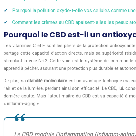
Pourquoi la pollution oxyde-t-elle vos cellules comme une
Comment les crèmes au CBD apaisent-elles les peaux ato
Pourquoi le CBD est-il un antioxy
Les vitamines C et E sont les piliers de la protection antioxydant
partage cette capacité d’action directe, mais sa supériorité rés
stimulant la voie Nrf2. Cette voie est le système de commande c
apprend à pêcher, assurant une protection plus durable et autono
De plus, sa
stabilité moléculaire
est un avantage technique majeur
l’air et de la lumière, perdant ainsi son efficacité. Le CBD, lui, c
dernière goutte. Mais l’atout maître du CBD est sa capacité à mod
« inflamm-aging ».
Le CBD module l’inflammation (inflamm-aging), 