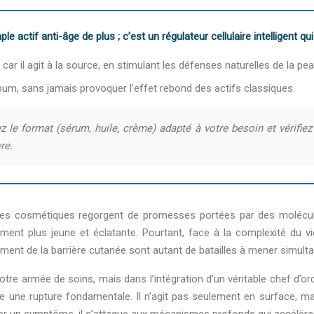
 actif anti-âge de plus ; c’est un régulateur cellulaire intelligent qu
ar il agit à la source, en stimulant les défenses naturelles de la pea
ébum, sans jamais provoquer l’effet rebond des actifs classiques.
ez le format (sérum, huile, crème) adapté à votre besoin et vérifi
re.
s des cosmétiques regorgent de promesses portées par des molécule
ement plus jeune et éclatante. Pourtant, face à la complexité du vi
lement de la barrière cutanée sont autant de batailles à mener simul
votre armée de soins, mais dans l’intégration d’un véritable chef d’o
e une rupture fondamentale. Il n’agit pas seulement en surface, mai