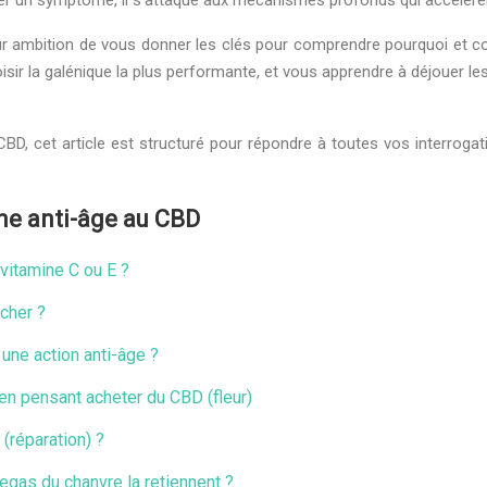
iger un symptôme, il s’attaque aux mécanismes profonds qui accélère
 pour ambition de vous donner les clés pour comprendre pourquoi et c
isir la galénique la plus performante, et vous apprendre à déjouer le
BD, cet article est structuré pour répondre à toutes vos interrogati
ine anti-âge au CBD
 vitamine C ou E ?
cher ?
une action anti-âge ?
) en pensant acheter du CBD (fleur)
 (réparation) ?
gas du chanvre la retiennent ?