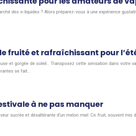
îchissante pour les amateurs de va
arché des e-liquides ? Alors préparez-vous à une expérience gusta
de fruité et rafraîchissant pour l’ét
se et gorgée de soleil… Transposez cette sensation dans votre vape
érantes se fait…
estivale à ne pas manquer
saveur sucrée et désaltérante d’un melon miel. Ce fruit, souvent mi