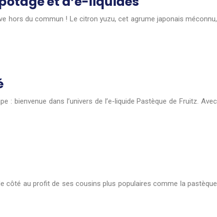
potage et d’e-liquides
tive hors du commun ! Le citron yuzu, cet agrume japonais méconnu,
é
 : bienvenue dans l’univers de l’e-liquide Pastèque de Fruitz. Avec
s de côté au profit de ses cousins plus populaires comme la pastèque