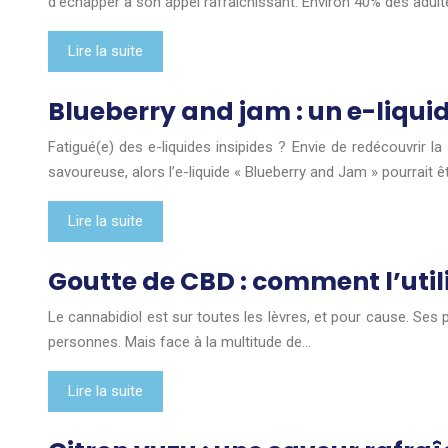
d’échapper à son appel rafraîchissant. Environ 40% des adul
Lire la suite
Blueberry and jam : un e-liquide
Fatigué(e) des e-liquides insipides ? Envie de redécouvrir l
savoureuse, alors l’e-liquide « Blueberry and Jam » pourrait ê
Lire la suite
Goutte de CBD : comment l’uti
Le cannabidiol est sur toutes les lèvres, et pour cause. Ses
personnes. Mais face à la multitude de…
Lire la suite